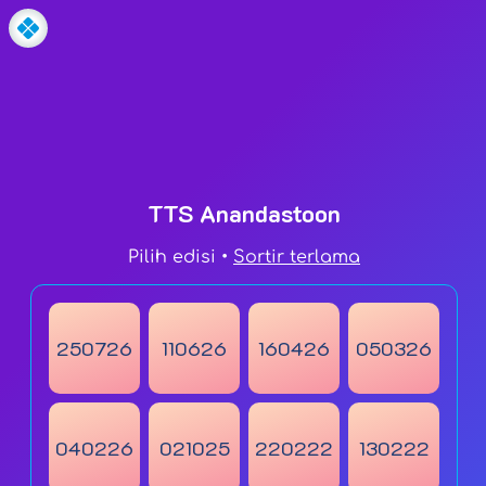
Teka Teki Silang Anandastoon
Edisi .
TTS Anandastoon
© Anandastoon 202
Pilih edisi •
Sortir terlama
250726
110626
160426
050326
040226
021025
220222
130222