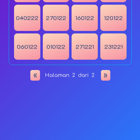
040222
270122
160122
120122
060122
010122
271221
231221
«
»
Halaman
2
dari
2