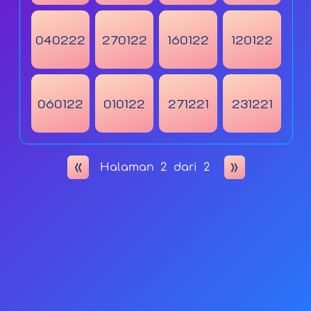
040222
270122
160122
120122
060122
010122
271221
231221
«
»
Halaman
2
dari
2