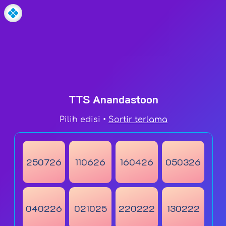
Teka Teki Silang Anandastoon
Edisi .
TTS Anandastoon
© Anandastoon 202
Pilih edisi •
Sortir terlama
250726
110626
160426
050326
040226
021025
220222
130222